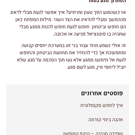
הפתרון
:
מגע בטוח
אז כשהמגע הפך טעון ומרתיע? איך אפשר לגעת מבלי לדאוג
מההמשך ומבלי להדאיג את הצד השני. מילות המפתח כאן
הם חופש וביטחון. חופש לגעת חופש להנות ממגע מבלי
שתהיה בו פוטנציאל פגיעה או אכזבה.
זה אולי נשמע מוזר עבור בני זוג במערכת יחסים קבועה
ומתמשכת אך כדי להחזיר את תחושת הביטחון והחופש
לגעת אל תימנעו ממגע אלא געו תוך הסכמה על מגע שלא
יוביל ליחסי מין, מגע לשם מגע.
פוסטים אחרונים
איך לחפש סקסולוגית
אהבה בימי קורונה
שפיכה מהירה – היקף התופעה