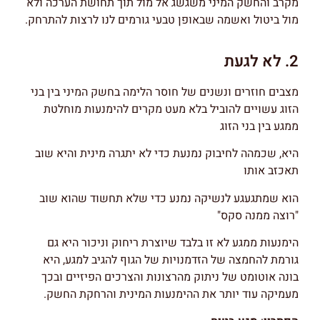
מקרב והחשק המיני משגשג אל מול תוך תחושת הערכה ולא
מול ביטול ואשמה שבאופן טבעי גורמים לנו לרצות להתרחק.
2. לא לגעת
מצבים חוזרים ונשנים של חוסר הלימה בחשק המיני בין בני
הזוג עשויים להוביל בלא מעט מקרים להימנעות מוחלטת
ממגע בין בני הזוג
היא, שכמהה לחיבוק נמנעת כדי לא יתגרה מינית והיא שוב
תאכזב אותו
הוא שמתגעגע לנשיקה נמנע כדי שלא תחשוד שהוא שוב
"רוצה ממנה סקס"
הימנעות ממגע לא זו בלבד שיוצרת ריחוק וניכור היא גם
גורמת להחמצה של הזדמנויות של הגוף להגיב למגע, היא
בונה אוטומט של ניתוק מהרצונות והצרכים הפיזיים ובכך
מעמיקה עוד יותר את ההימנעות המינית והרחקת החשק.