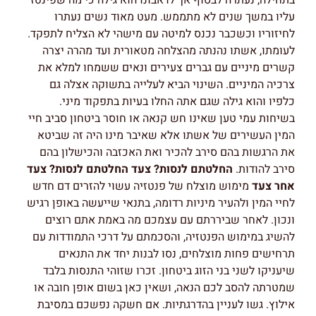
בתחילה, נעתרה לבסוף אך לדאבונו הוא גילה כי מה שפינטז
עליו במשך שנים לא מתממש. מעט מאוד נשים נעתרו
לחיזוריו וכשכבר נכנס למיטה עם מישהי לא הצליח לתפקד.
לעומתו, אשתו נהנתה מהצלחה מטאורית ועד מהרה יצרה
קשרים מיניים עם גברים צעירים ונאים ששמחו למלא את
צרכיה המיניים. השינוי הביא לעלייה בתשוקה אצלה גם
כלפיו והוא גילה שגם אתה החלו בעיות בתפקוד מיני.
בשיחות עמי טען שאינו חש קנאה או חוסר ביטחון סביב חיי
המין העשירים של אשתו אלא שאיבר מינו היה זה שביטא
את הרגשות בהם סירב להכיר ואת האכזבה והכישלון בהם
סירב להודות.
החלטתם לנסות? צעד החלטתם לנסות? צעד
אחר צעד
מימוש מוצלח של פנטזיה עשוי להזרים דם חדש
לחיי המין ולהעיר מיניות רדומה, בתנאי שייעשה באופן רגיש
ונכון. לאחר שביררתם עם עצמכם מה באמת אתם רוצים
להשיג במימוש הפנטזיה, והסכמתם על דרכי התמודדות עם
תרחישים פחות מוצלחים, נסו לבנות יחד את התנאים
שיעניקו לשני בני הזוג ביטחון. זכרו שזוהי התנסות בלבד
שמטרתה להסב לכם הנאה, ושאין כאן בשום אופן חובה או
אילוץ. גשו לעניין בהדרגתיות. אם חשקה נפשכם במסיבת