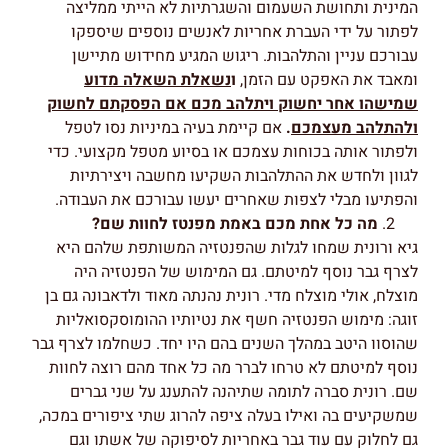
המינית ותחושת השעמום והשגרתיות לא הייתי ממליצה
לפתור על ידי העברת אחריות לאנשים נוספים שיספקו
עבורכם עניין והתלהבות. ריגוש המגיע מחידוש מתיישן
ומאבד את האפקט עם הזמן,
ו
נשאלת השאלה מדוע
שמישהו אחר יחשוק ויתלהב מכם אם הפסקתם לחשוק
ולהתלהב מעצמכם
.
אם קיימת בעיה במיניות נסו לטפל
ולפתור אותה בכוחות עצמכם או בסיוע מטפל מקצועי. כדי
לגוון ולחדש את ההתלהבות השקיעו מחשבה ויצירתיות
והפתיעו מבלי לצפות שאחרים יעשו עבורכם את העבודה.
מה כל אחת מכם באמת מפנטז לחוות שם?
גיא ורונית שמחו לגלות שהפנטזיה המשותפת שלהם היא
לצרף גבר נוסף למיטתם. גם המימוש של הפנטזיה היה
מוצלח, אולי מוצלח מדי. רונית נהנתה מאוד ולדאבונה גם בן
זוגה: מימוש הפנטזיה חשף את נטיותיו ההומוסקסואליות
שהוסוו היטב במהלך השנים בהם היו יחד. כשחלמו לצרף גבר
נוסף למיטתם לא טרחו לברר מה כל אחד מהם רוצה לחוות
שם. רונית סברה לתומה שתיהנה להתענג על שני גברים
שמשקיעים בה ואילו בעלה ציפה להרוג שתי ציפורים במכה,
גם לחלוק עם עוד גבר באחריות לסיפוקה של אשתו וגם