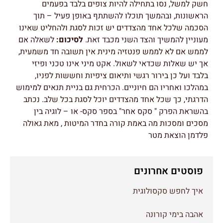
חשק למשל, נסו בתחילה להיות צופים בלבד בפעמים
הראשונות, ובהמשך תוכלו להשתתף באופן פעיל – תוך
הסכמה שלכל אחד מהצדדים יש זכות לסגת ולהחליט שאינו
מעוניין להמשיך והצד השני מכבד זאת.
לסיכום:
לשאלה אם
לממש אם לא לממש פנטזיה מינית אין תשובה חד משמעית,
אך יש שאלות שכדאי לשאול. אקט מיני אינו טכני ופיזי
בלבד ועל כן בירור רגשי ותיאום ציפיות וחששות לפניו,
במהלכו ואחריו הם חיוניים. הכרחית גם בניית תנאים למימוש
הדרגתי, כך שכל אחד מהצדדים יוכל לסגת בכל שלב. נכתב
בהשראת הפרק " סקס אחר" בספר סקס- או – לוגיה בין
מסכים ומסכות מה באמת קורה בחדר המיטות , מאת גאולה
פלדמן הוצאת מטר
פוסטים אחרונים
איך לחפש סקסולוגית
אהבה בימי קורונה