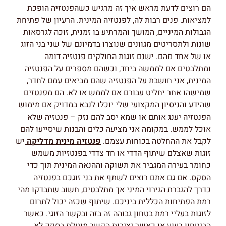
הם רוצים לדעת מראש איך זה מרגיש כשהפנטזיה הופכת
למציאות. פנים רבות לה, לפנטזיה המינית. הרעיון של פתיחת
הגבולות המיניים, המושך והמרתיע בו זמנית, זוכה לגרסאות
שונות ולתסריטים מגוונים שנוצרו בדמיונם של שני בני הזוג
או של אחד מהם. ישנם זוגות החולקים פנטזיה דומה
ומתלבטים אם לממשה ביחד, וכשהם מספרים על הפנטזיה
המינית, אני חושבת על הפנטזיה שהם מביאים עמם לחדר,
שמישהו אחר יחליט עבורם אם לממש או לא. הם מפנטזים
שהידע והניסיון המקצועי שלי יוכלו לנבא במדויק אם מימוש
הפנטזיה יענג אותם או שמא יסב להם נזק – פנטזיה שלא
אוכל לממש. במקומה אני מציעה כלים והבנות שיסייעו להם
לקבל את ההחלטה בכוחות עצמם.
פנטזיה מינית מדליקה
יש
זוגות שאצלם שיתוף הדדי או חד צדדי בפנטזיות משמש
כחומר בעירה המגביר את תשוקה וההנאה המינית תוך כדי
הסקס. אם גם אתם רוצים לשתף את בני זוגכם בפנטזיה
כדרך להגברת הגירוי המיני אך מתלבטים, חשוב שתבדקו מהי
רמת הפתיחות הכללית ביניכם. שיתוף שכזה יכול לתרום
לזוגות בעליי רמת בטחון גבוהה זה בזה ובקשר הזוגי. כאשר