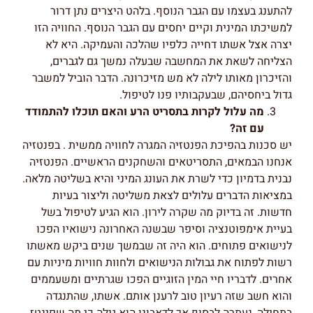
להתענג בעצמו עם הגבר הנוסף. בלהט היצרים נתן דרור
למשיכתו המינית וקיים יחסים עם הגבר הנוסף. החוויה הזו
יצרה אצל אשתו דחייה כלפיו שהלכה והעמיקה. היא לא
הצליחה לשאת את המחשבה שבעלה נמשך גם לגברים,
והזיכרון מאותו לילה לא מש מזיכרונה. הדבר הוביל למשבר
גדול ביחסיהם, שבעקבותיו פנו לטיפול.
מה עלול לקרות בתסריט הרע והאם תוכלו להתמודד
עם זה?
יש סכנות בהפיכת הפנטזיה המגרה לחוויה ממשית . בפנטזיה
אנחנו הבמאים, התסריטאים והשחקנים הראשיים. הפנטזיה
נבנית בדמיון כדי לשרת את העונג המיני והיא בשליטה מלאה.
במציאות הדברים עלולים לצאת משליטה וליצור בעיות
חדשות. זה בדיוק מה שקרה לירון. הוא הגיע לטיפול בשל
בעיית אימפוטנציה וסיפר שבשנה האחרונה נישואיו הפכו
לנישואים פתוחים. הוא היה זה שבמשך שנים ביקש מאשתו
רשות לפתוח את גבולות הנישואים ולחוות חוויות מיניות עם
אחרים. לדבריו חיי המין הזוגיים הפכו שגרתיים ומשעממים
והוא חשב שזה רעיון טוב לרענן אותם. אשתו, שהתנגדה