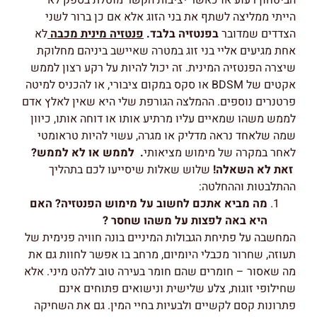
הביטחון רעוע או כאשר יציבות הקשר מוטלת בספק לא
הייתי ממליצה לשתף את בני הזוג אלא אם כן ברור לשני
הצדדים שמדובר
בפנטזיה בלבד.
פנטזיה מינית מכבה
לא
אחת מגיעים אליי בני זוג במטרה שאיישב ביניהם מחלוקת
שיצרה הפנטזיה המינית. זה יכול להיות על רקע רצון לממש
אקטים של BDSM או סקס במקום ציבורי, או להכניס למיטה
פרטנרים נוספים. ההמלצה הגורפת שלי היא שאין לאלץ אדם
לממש משהו שמאיים עליו מרתיע אותו או דוחה אותו, כיוון
שמה שלאחד נראה מדליק או מגרה, עשוי להיות טראומטי
לאחר במקרה של מימוש מציאותי
.
לממש או לא לממש?
זאת לא השאלה!
שלוש שאלות שיסייעו לכם בתהליך
ההתלבטות וההחלטה:
מה מביא אתכם לחשוב על מימוש הפנטזיה? האם
היא באה לפצות על משהו שחסר ?
המחשבה על פתיחת הגבולות המיניים בונה חוויה פנימית של
תעוזה, שחרור מכבלי היומיום, מרחב בו אפשר לחוות גם את
מה שאסור – חומרים שהם חומר בעירה טוב ללהט מיני. אלא
שחילופי זוגות, צלע שלישית ונישואים פתוחים אינם
פתרונות קסם לקשיים ולבעיות בחיי המין. גם את השחיקה