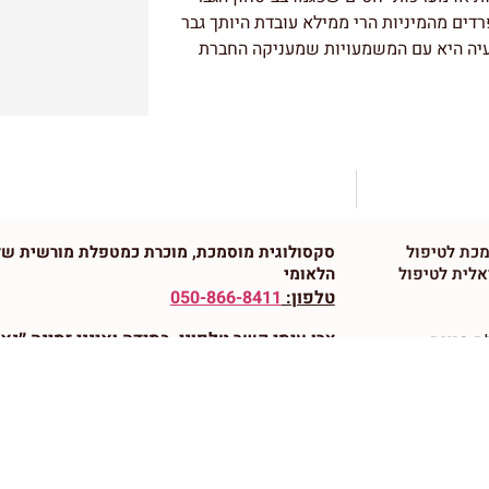
רדים מהמיניות הרי ממילא עובדת היותך גבר
הבעיה היא עם המשמעויות שמעניקה החברת
מכת לטיפול
סקסולוגית מוסמכת, מוכרת כמטפלת מורשית של 
אלית לטיפול
הלאומי
טלפון:
050-866-8411
צרו עימי קשר טלפוני, במידה ואינני זמינה ״נ
ת מינית
הודעה רגילה הכוללת את הפרטים הבאים:
שם מ
יחידים
להתקשרות, עיר מגורים, סיבת הפניה, טיפול זוגי
נס ציונה
לטיפול.
ל מיני איזור
 ציונה
ואשתדל לשוב אליכם בהקדם האפשרי.