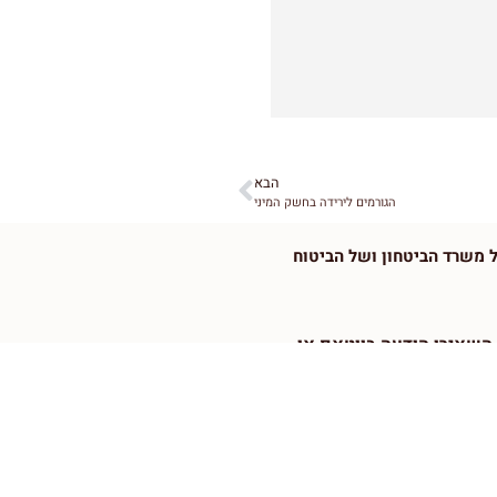
הבא
הגורמים לירידה בחשק המיני
משרד הביטחון ⁠ושל הביטוח
א השאירו הודעה בווטאפ או
לא, טלפון ושעות נוחות
 או פרטני, ימים ושעות אפשריים