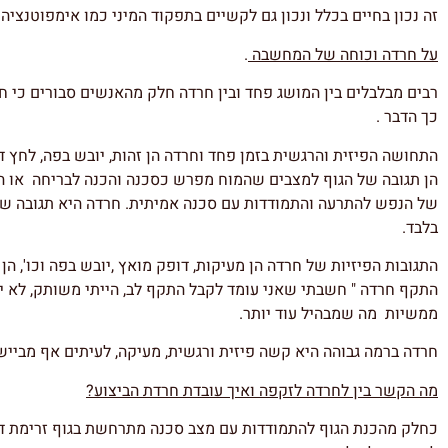
זה נכון בחיים בכלל ונכון גם לקשיים בתפקוד המיני כמו אימפוטנציה
על חרדה וכוחה של המחשבה
.
רבים מבלבלים בין המושג פחד ובין חרדה חלק מהאנשים סבורים כי חרד
כך הדבר .
התחושה הפיזית והרגשית בזמן פחד וחרדה הן זהות, יובש בפה, לחץ דם
הן תגובה של הגוף למצבים שהמוח מפרש כסכנה והכנה לבריחה או הת
של הנפש להתרעה והתמודדות עם סכנה אמיתית. חרדה היא תגובה 
בלבד.
התגובות הפיזיות של חרדה הן מעיקות, דופק מואץ ,יובש בפה וכו', ה
התקף חרדה " חשבתי שאני עומד לקבל התקף לב, הייתי משותק, לא יכו
ממשיות מה שמבהיל עוד יותר.
חרדה ברמה גבוהה היא קשה פיזית ורגשית, מעיקה, לעיתים אף מבייש
מה הקשר בין לחרדה לזקפה ואיך עובדת חרדת הביצוע?
כחלק מהכנת הגוף להתמודדות עם מצב סכנה מתרחשת בגוף זרימת דם 