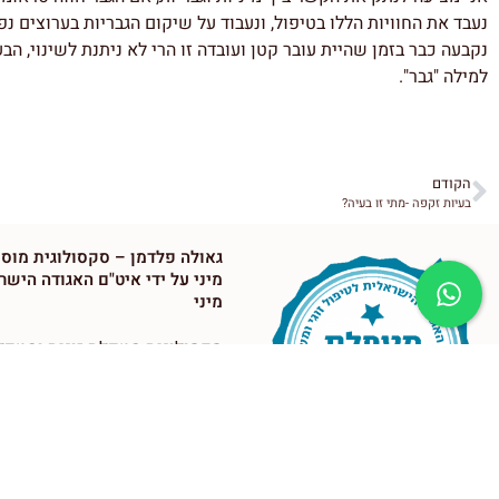
נעבד את החוויות הללו בטיפול, ונעבוד על שיקום הגבריות בערוצים נפ
נקבעה כבר בזמן שהיית עובר קטן ועובדה זו הרי לא ניתנת לשינוי, 
למילה "גבר".
הקודם
בעיות זקפה -מתי זו בעיה?
גאולה פלדמן – סקסולוגית מוס
מיני על ידי איט"ם האגודה הישר
מיני
סקסולוגית מטפלת זוגית ומטפל
מוסמכת. מטפלת מינית בזוגות ו
בקליניקה פרטית לטיפול מיני: ב
ובאונליין. מדריכה מוסמכת בטיפו
השפלה: ראשון לציון, רחובות, נס