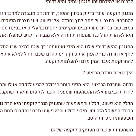
לברוח או להילחם זהו מנגנון עתיק והישרדותי.
מנגנון הזקפה עובד בדיוק בכיוון ההפוך, זרימת דם מוגברת למרכז הגו
להתרחש במצב של מתח לחץ וחרדה. אלו פשוט שני מצבים הפוכים. א
במצב שבו בני זוג משתובבים ומקיימים יחסים במעלית, או בפינת מסתו
היא לא הרת גורל כזו שמעוררת חרדה אלא מגבירה ריגוש שמעלה את ה
המנגנון ההישרדותי שלנו הוא מידי ואוטומטי כך שגם במצב שבו הח
לחץ או חרדה כדי להפוך את כיוון זרימת הדם שכבר החל למלא את אי
להתרוקנות איבר המין מדם ולהעלמות הזקפה.
איך נוצרת חרדת הביצוע ?
נדמה שחרדת הביצוע היא מפני חוסר היכולת להגיע לזקפה או לשמר
לחרדת הביצוע אלא המשמעות שמעניק הגבר לזקפתו והיא זו שתקבע
הכלל הוא פשוט, ככל שהמשמעות שמעניק הגבר לזקפתו היא הרת גור
בכובד המשקל הזה ויש סיכוי גדול שהיא פשוט תכרע ותקרוס תחת העו
השפעותיו ניכרות היטב.
משמעויות שגברים מעניקים לזקפה שלהם