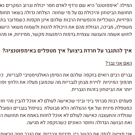
המילה "אימפוטנט" היא שם נרדף לאדם חסר יכולת וברוב המקרים נאמ
תחושת הביטחון והיכולת גם על מי שחווה הצלחה גדולה בשאר תחומי ה
הפיזיות, השכליות והנפשיות הרבות שלהם אינן תקפות כשמדובר בתפקו
משפילה, מביכה, הגוזלת מהם את היכולת להנות ולשמוח משאר הישגי
לחוש אשמה והענשה עצמית בדמות הימנעות מקשר, ממיניות, או מהנא
איך להתגבר על חרדת ביצוע? איך מטפלים באימפוטנציה?
האם אני גבר?
גברים רבים רואים בזקפה שלהם את הסימן האולטימטיבי לגבריות, כ
תהפוך המיניות לזירת מבחן לגבריות מה שכמובן מעלה את הלחץ ופוגע
יותר את הביטחון בזהות הגברית.
פעמים רבות סברתי ביני וביני שכאישה לעולם לא אוכל להבין מהי חוו
כמטפלת מינית ועל אף ההצלחה הלא מבוטלת בטיפול בגברים הסובלי
שנולדה והתעצבה כאישה לעולם לא אוכל לחוות באמת את תחושת האח
ואת הבושה הגדולה וחוסר האונים כשהזקפה לא מגיעה.
אני מציעה לנתק את הקשר בין מיניות וגבריות, אם הגבר חווה טראומ