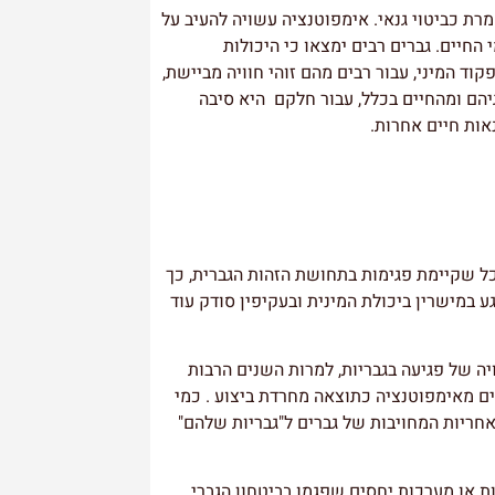
רת כביטוי גנאי. אימפוטנציה עשויה להעיב על
חיים. גברים רבים ימצאו כי היכולות
ד המיני, עבור רבים מהם זוהי חוויה מביישת,
הם ומהחיים בכלל, עבור חלקם היא סיבה
ות חיים אחרות.
כל שקיימת פגימות בתחושת הזהות הגברית, כך
 במישרין ביכולת המינית ובעקיפין סודק עוד
יה של פגיעה בגבריות, למרות השנים הרבות
ם מאימפוטנציה כתוצאה מחרדת ביצוע . כמי
ריות המחויבות של גברים ל"גבריות שלהם"
ות או מערכות יחסים שפגמו בביטחון הגברי