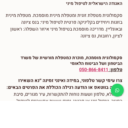
האגודה הישראלית לטיפול מיני
סקסולוגית מטפלת זוגית ומטפלת מינית מוסמכת. מטפלת מינית
בזוגות ויחידים בקליניקה פרטית לטיפול מיני: בנס ציונה
ובאונליין. מדריכה מוסמכת בטיפול מיני איזור השפלה: ראשון
לציון, רחובות, נס ציונה
סקסולוגית מוסמכת, מוכרת כמטפלת מורשית של משרד
הביטחון ⁠ושל הביטוח הלאומי
טלפון:
050-866-8411
צרו עימי קשר טלפוני, במידה ואינני זמינה ״נא השאירו
הודעה בווטאפ או הודעה רגילה הכוללת את הפרטים הבאים:
שם מלא, טלפון ושעות נוחות להתקשרות, עיר מגורים, סיבת
הפניה, טיפול זוגי או פרטני, ימים ושעות אפשריים לטיפול.
ואשתדל לשוב אליכם בהקדם האפשרי.
מדיניות פרטיות
|
הצהרת נגישות