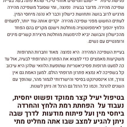
פגישת טיפול – ישנם חמישים אחוזי סיכוי שהוא פונה בשל בעיית
שפיכה מהירה. מדובר בבעיה נפוצה , ומי שסובל משפיכה מהירה
מרגיש לרוב בושה ותחושת כישלון וכבר לא נהנה מיחסי המין.
לעתים החשש מפני שפיכה מהירה יקדים אותה עוד יותר, לפעמים
הלחץ יהפוך לאימפוטנציה מוחלטת וישנם מקרים בהם הפחד
מהכישלון והבושה יביא להימנעות מוחלטת מיצירת קשרים מינים
ורומנטיים עם נשים.
בעיית השפיכה המהירה היא נפוצה מאוד וחברות התרופות
משקיעות מאמצים כדי למצוא את הפתרון התרופתי לבעיה, אול עד
כה למעט תרופות פסיכיאטריות שתופעת הלוואי שלהן היא עיכוב
קל בשפיכה לא נמצא פתרון תרופתי הולם. למען האמת גם אין
צורך, זהו אינסטינקט בסיסי והישרדותי לגמור מהר, שהופך עם
השנים להרגל. וכמו כל הרגל גם הרגל זה ניתן לשנות.
בטיפול יעיל קצר ממוקד ופשוט יחסית,
נעבוד על הפחתת רמת הלחץ והחרדה
ביחסי מין ועל פיתוח מודעות לדרך שבה
ניתן להגיע למצב שבו אתה מחליט מתי