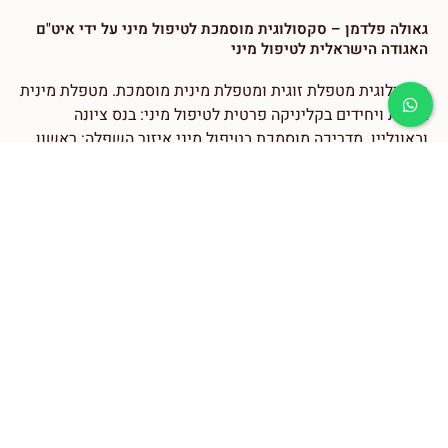
גאולה פלדמן – סקסולוגית מוסמכת לטיפול מיני על ידי איט"ם
האגודה הישראלית לטיפול מיני
סקסולוגית מטפלת זוגית ומטפלת מינית מוסמכת. מטפלת מינית
בזוגות ויחידים בקליניקה פרטית לטיפול מיני: בנס ציונה
ובאונליין. מדריכה מוסמכת בטיפול מיני איזור השפלה: ראשון
לציון, רחובות, נס ציונה
סקסולוגית מוסמכת, מוכרת כמטפלת מורשית של משרד
הביטחון ⁠ושל הביטוח הלאומי
טלפון:
050-866-8411
צרו עימי קשר טלפוני, במידה ואינני זמינה ״נא השאירו
הודעה בווטאפ או הודעה רגילה הכוללת את הפרטים הבאים:
שם מלא, טלפון ושעות נוחות להתקשרות, עיר מגורים, סיבת
הפניה, טיפול זוגי או פרטני, ימים ושעות אפשריים לטיפול.
ואשתדל לשוב אליכם בהקדם האפשרי.