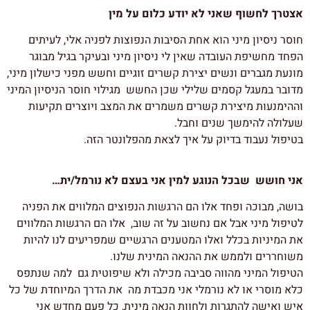
אצטרך לחשוף שאני לא יודע כלום על מין
חוסר ניסיון מיני הוא אחת הסיבות הנפוצות לפניה אלי, לעיתים
הפחד מחשיפת העובדה שאין לי ניסיון מיני ובעיקר בגיל מבוגר
מונעת מגברים ונשים יצירת קשרים זוגיים וחשש מפני כישלון מיני,
מדובר במעגל קסמים שלילי שכן החשש מגילוי חוסר הניסיון המיני
וההימנעות מיצירת קשרים משמרים את המצב ויוצרים תקיעות
שעלולה להימשך שנים וחבל.
בטיפול נעבוד בדיוק על איך לצאת מהפלונטר הזה.
אני חושש שבכל הנוגע למין אני בעצם לא נורמל/ית…
בושה, מבוכה ופחד אלו הם הרגשות הנפוצים המלווים את הפניה
לטיפול מיני אבל אם נחשוב על זה שוב, אלו הם הרגשות המלווים
את המיניות בכלל ואלו המטענים הרגשיים שמפריעים לנו להיות
משוחררים ולממש את ההנאה המינית שלנו.
הטיפול המיני מהווה סביבה מכילה ולא שיפוטית גם למה שנתפס
כלא מוסרי או לא נורמלי אני מכבדת מה את הדרך המיוחדת של כל
איש ואישה להתגרות ולחוות הנאה מינית, כל פעם מחדש אני