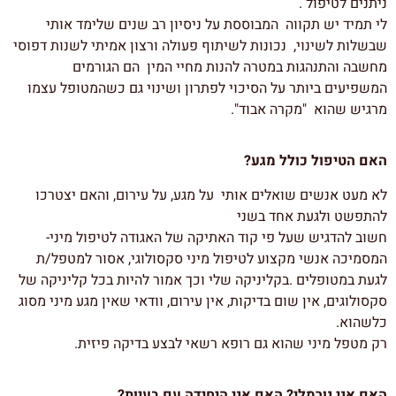
ניתנים לטיפול .
לי תמיד יש תקווה המבוססת על ניסיון רב שנים שלימד אותי
שבשלות לשינוי, נכונות לשיתוף פעולה ורצון אמיתי לשנות דפוסי
מחשבה והתנהגות במטרה להנות מחיי המין הם הגורמים
המשפיעים ביותר על הסיכוי לפתרון ושינוי גם כשהמטופל עצמו
מרגיש שהוא "מקרה אבוד".
האם הטיפול כולל מגע?
לא מעט אנשים שואלים אותי על מגע, על עירום, והאם יצטרכו
להתפשט ולגעת אחד בשני
חשוב להדגיש שעל פי קוד האתיקה של האגודה לטיפול מיני-
המסמיכה אנשי מקצוע לטיפול מיני סקסולוגי, אסור למטפל/ת
לגעת במטופלים .בקליניקה שלי וכך אמור להיות בכל קליניקה של
סקסולוגים, אין שום בדיקות, אין עירום, וודאי שאין מגע מיני מסוג
כלשהוא.
רק מטפל מיני שהוא גם רופא רשאי לבצע בדיקה פיזית.
האם אני נורמלי? האם אני היחידה עם בעיות?