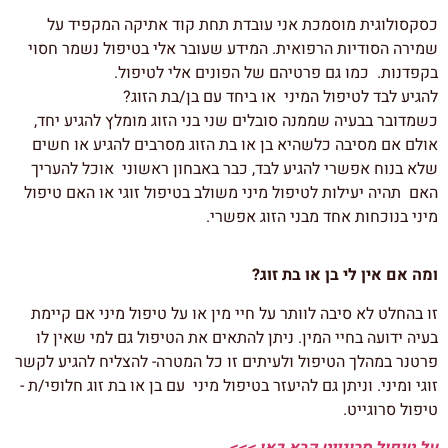
כסקסולוגית מוסמכת אני עובדת תחת קוד אתיקה המקפיד על
שמירה הסודיות הרפואית. המידע שעובר אלי בטיפול נשמר חסוי
בקפדנות. כמו גם פרטיהם של הפונים אלי לטיפול.
להגיע לבד לטיפול המיני או ביחד עם בן/בת הזוג?
כשמדובר בבעיה שממנה סובלים שני בני הזוג מומלץ להגיע יחד,
אולם אם מסיבה כלשהיא בן או בת הזוג מסרבים להגיע או חשים
שלא בנוח אפשרי להגיע לבד, כבר באבחון ראשוני אוכל להעריך
האם תהיה יעילות לטיפול מיני משולב בטיפול זוגי או האם טיפול
מיני בנוכחות אחד מבני הזוג אפשרי.
ומה אם אין לי בן או בת זוג?
זו בהחלט לא סיבה לוותר על חיי מין או על טיפול מיני אם קיימת
בעיה ידועה בחיי המין. ניתן להתאים את הטיפול גם למי שאין לו
פרטנר במהלך הטיפול ולעיתים זו כל המטרה- להצליח להגיע לקשר
זוגי ומיני. וניתן גם להיעזר בטיפול מיני עם בן או בת זוג חלופי/ת -
טיפול סרוגייט.
על טיפול סרוגייט קרא כאן >>>