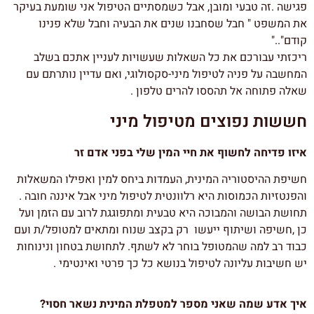
פגישה .זה טבעי ומובן, אבל כשמסתיים הטיפול אני שומעת בעיקר
את המשפט " חבל שסחבנו שנים את הבעיה וחבל שלא פנינו
קודם".."
ריכזתי עבורכם את כל השאלות שעשויות לעניין אתכם בשלב
המחשבה על פניה לטיפול מיני-סקסולוגי, ואם עדיין נותרתם עם
שאלה פתוחה אל תהססו להרים טלפון .
חששות נפוצים מטיפול מיני
איזו פדיחה לחשוף את חיי המין שלי בפני אדם זר
חשיפת ההיסטוריה המינית, העמדות ביחס למין ואפילו המשאלות
והפנטזיות הכמוסות היא רלוונטית לטיפול מיני אבל איננה חובה .
תחושת הבושה והמבוכה היא טבעית ומתפוגגת לרוב עם הזמן ועל
כן ,חשיפה ושיתוף ייעשו רק בקצב שנוח ומתאים למטופל/ת ועם
כבוד רב למה שהמטופל בוחר לא לשתף. לתחושת בטחון ונינוחות
יש חשיבות עליונה לטיפול בנושא כל כך פרטי ואינטימי .
איך אדע שמה שאני מספר למטפלת המינית נשאר חסוי?