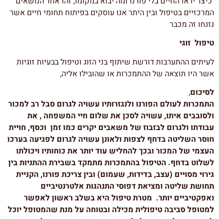
כיצד יראו החיים בלי פורנו ומה יבוא במקומו, זהו אחד הנושאים
המרכזיים בטיפול ובין היתר אנו עוסקים בפיתוח תחומי חיים אשר
נזנחו זה מכבר
טיפול זוגי
לעיתים ההתערבות דורשת שיתוף בני הזוג וטיפול בבעיות זוגיות
אשר היו תוצאה של ההתמכרות או שהובילו אליה,
לסיכום
,
התמכרות לעולם הפורנו ולנגזרותיו עשויה לגרום סבל רב למכור
ולסובבים איתו, עשויה לסכן את שלום חיי המשפחה , את
עבודתו ולגרום לבזבוז של משאבים יקרים כמו זמן וכסף, חויית
חוסר השליטה בדחף לצפות ולאונן עשויה לגרום לפגיעה בערכו
העצמי של המכור ובכך להחליש עוד יותר את כוחותיו ויכולתו
לשלוט בדחף. הטיפול בהתמכרות מתמקד בשבירת ההתניות בין
גירוי מסויים (עצב, בדידות, שעמום) ובין צריכת פורנו, הקניית
תחושת שליטה ומציאת דפוסי התנהגות אלטרנטיביים
ואפקטיביים יותר. מטרת טיפול היא בשלב ראשון לאפשר
למטופל סביבה טיפולית מכילה ובטוחה על מנת שהמטופל יוכל