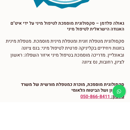
גאולה פלדמן – סקסולוגית מוסמכת לטיפול מיני על ידי איט"ם
האגודה הישראלית לטיפול מיני
סקסולוגית מטפלת זוגית ומטפלת מינית מוסמכת. מטפלת מינית
בזוגות ויחידים בקליניקה פרטית לטיפול מיני: בנס ציונה
ובאונליין. מדריכה מוסמכת בטיפול מיני איזור השפלה: ראשון
לציון, רחובות, נס ציונה
סקסולוגית מוסמכת, מוכרת כמטפלת מורשית של משרד
הביטחון ⁠ושל הביטוח הלאומי
טלפון:
050-866-8411
צרו עימי קשר טלפוני, במידה ואינני זמינה ״נא השאירו
הודעה בווטאפ או הודעה רגילה הכוללת את הפרטים הבאים:
שם מלא, טלפון ושעות נוחות להתקשרות, עיר מגורים, סיבת
הפניה, טיפול זוגי או פרטני, ימים ושעות אפשריים לטיפול.