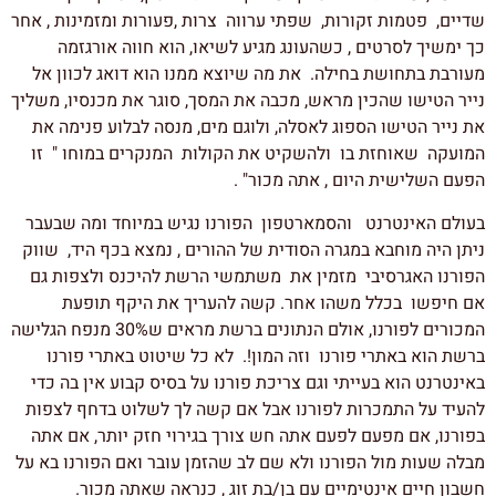
שדיים, פטמות זקורות, שפתי ערווה צרות ,פעורות ומזמינות , אחר
כך ימשיך לסרטים , כשהעונג מגיע לשיאו, הוא חווה אורגזמה
מעורבת בתחושת בחילה. את מה שיוצא ממנו הוא דואג לכוון אל
נייר הטישו שהכין מראש, מכבה את המסך, סוגר את מכנסיו, משליך
את נייר הטישו הספוג לאסלה, ולוגם מים, מנסה לבלוע פנימה את
המועקה שאוחזת בו ולהשקיט את הקולות המנקרים במוחו " זו
הפעם השלישית היום , אתה מכור" .
בעולם האינטרנט והסמארטפון הפורנו נגיש במיוחד ומה שבעבר
ניתן היה מוחבא במגרה הסודית של ההורים , נמצא בכף היד, שווק
הפורנו האגרסיבי מזמין את משתמשי הרשת להיכנס ולצפות גם
אם חיפשו בכלל משהו אחר. קשה להעריך את היקף תופעת
המכורים לפורנו, אולם הנתונים ברשת מראים ש30% מנפח הגלישה
ברשת הוא באתרי פורנו וזה המון!. לא כל שיטוט באתרי פורנו
באינטרנט הוא בעייתי וגם צריכת פורנו על בסיס קבוע אין בה כדי
להעיד על התמכרות לפורנו אבל אם קשה לך לשלוט בדחף לצפות
בפורנו, אם מפעם לפעם אתה חש צורך בגירוי חזק יותר, אם אתה
מבלה שעות מול הפורנו ולא שם לב שהזמן עובר ואם הפורנו בא על
חשבון חיים אינטימיים עם בן/בת זוג , כנראה שאתה מכור.